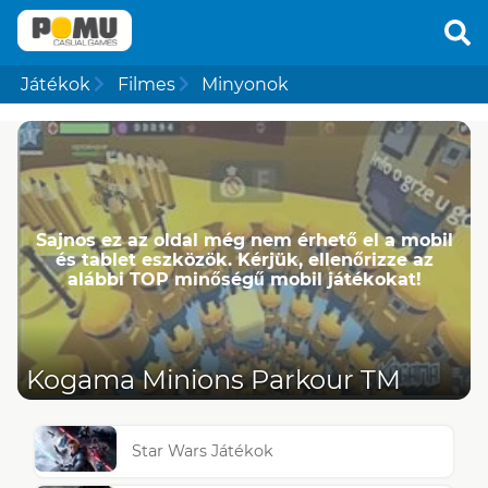
Játékok
Filmes
Minyonok
Sajnos ez az oldal még nem érhető el a mobil
és tablet eszközök. Kérjük, ellenőrizze az
alábbi TOP minőségű mobil játékokat!
Kogama Minions Parkour TM
Star Wars Játékok