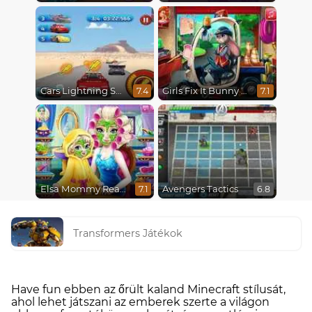
Cars Lightning Speed
Girls Fix It Bunny Car
7.4
7.1
Elsa Mommy Real Makeover
Avengers Tactics
7.1
6.8
Transformers Játékok
Have fun ebben az őrült kaland Minecraft stílusát,
ahol lehet játszani az emberek szerte a világon