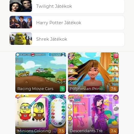
Twilight Játékok
Harry Potter Játékok
Shrek Játékok
Racing Movie Cars
Polynesian Princess Real Haircuts
9
7.6
Minions Coloring Book
Descendants Trendsetters
7.5
7.4