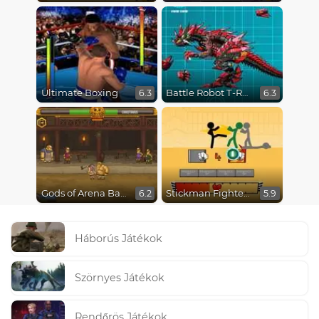
Ultimate Boxing
Battle Robot T-Rex Age
6.3
6.3
Gods of Arena Battles
Stickman Fighter Epic Battles
6.2
5.9
Háborús Játékok
Szörnyes Játékok
Rendőrös Játékok