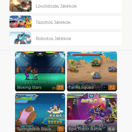
Lövöldözős Játékok
Tűzoltós Játékok
Robotos Játékok
Boxing Stars
Tanks Squad
7.7
7.2
SpongeBob SquarePants : Monster Island Adventures
Epic Robot Battle
7.1
6.4