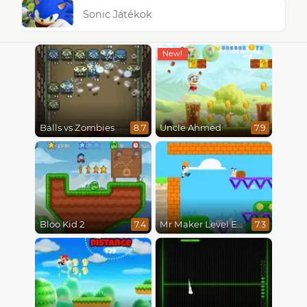
Sonic Játékok
Balls vs Zombies
Uncle Ahmed
8.7
7.9
Bloo Kid 2
Mr Maker Level Editor
7.4
7.3