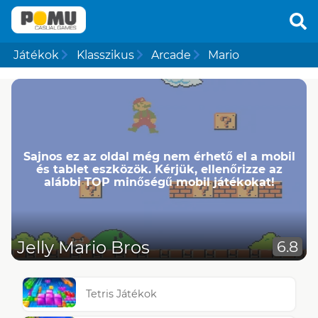
Játékok
Klasszikus
Arcade
Mario
Sajnos ez az oldal még nem érhető el a mobil
és tablet eszközök. Kérjük, ellenőrizze az
alábbi TOP minőségű mobil játékokat!
Jelly Mario Bros
6.8
Tetris Játékok