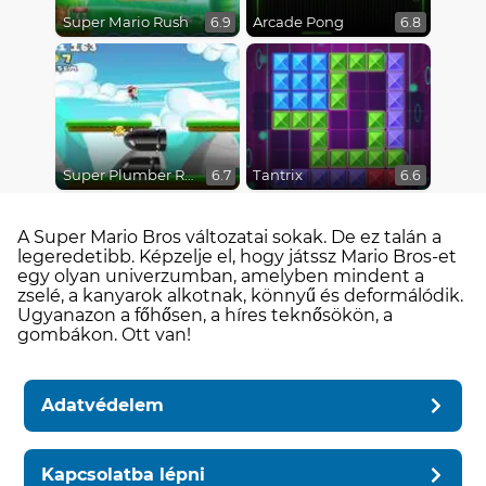
Super Mario Rush
Arcade Pong
6.9
6.8
Super Plumber Run
Tantrix
6.7
6.6
A Super Mario Bros változatai sokak. De ez talán a
legeredetibb. Képzelje el, hogy játssz Mario Bros-et
egy olyan univerzumban, amelyben mindent a
zselé, a kanyarok alkotnak, könnyű és deformálódik.
Ugyanazon a főhősen, a híres teknősökön, a
gombákon. Ott van!
Adatvédelem
Kapcsolatba lépni