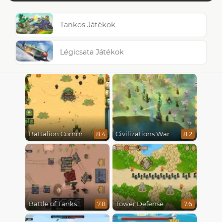
Tankos Játékok
Légicsata Játékok
Battalion Commander
Civilizations Wars Master Edition
8.4
8.2
Battle of Tanks
Tower Defense
7.8
7.6