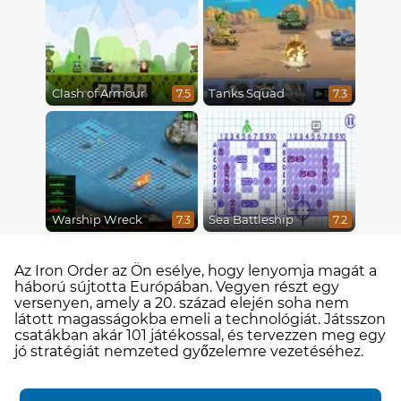
Clash of Armour
Tanks Squad
7.5
7.3
Warship Wreck
Sea Battleship
7.3
7.2
Az Iron Order az Ön esélye, hogy lenyomja magát a
háború sújtotta Európában. Vegyen részt egy
versenyen, amely a 20. század elején soha nem
látott magasságokba emeli a technológiát. Játsszon
csatákban akár 101 játékossal, és tervezzen meg egy
jó stratégiát nemzeted győzelemre vezetéséhez.