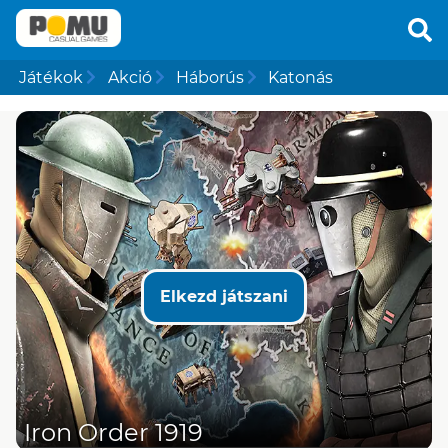
Játékok
Akció
Háborús
Katonás
Elkezd játszani
Iron Order 1919