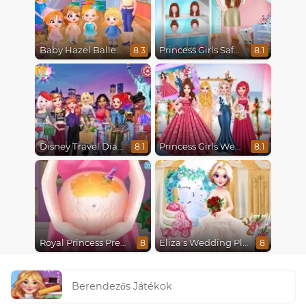
Baby Hazel Ballerina Dance
Princess Girls Safari Trip
8.3
8.1
Disney Travel Diaries: City Break
Princess Girls Wedding Trip
8.1
8.1
Royal Princess Pregnant
Eliza's Wedding Planner
8
8
Berendezős Játékok