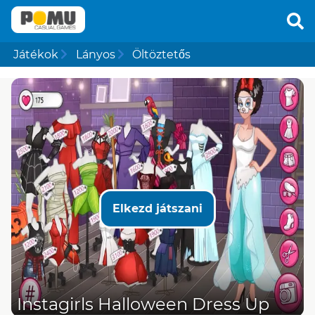
Játékok
Lányos
Öltöztetős
Elkezd játszani
Instagirls Halloween Dress Up