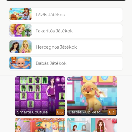
Főzős Játékok
Takarítós Játékok
Hercegnős Játékok
Babás Játékok
Smarte Couture
Barbie Pup Rescue
8.6
8.3