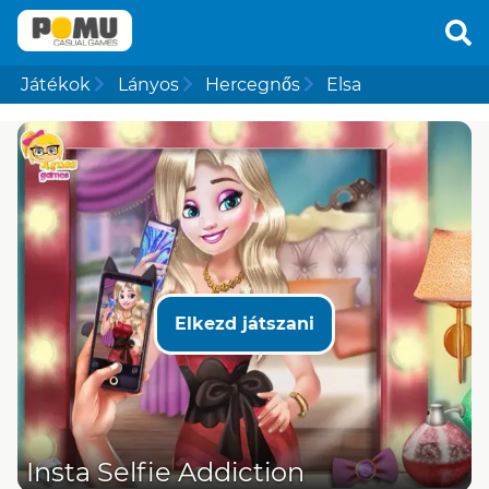
Játékok
Lányos
Hercegnős
Elsa
Elkezd játszani
Insta Selfie Addiction