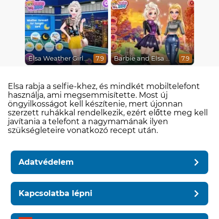
Elsa Weather Girl Fashion
Barbie and Elsa Autumn Patterns
7.9
7.9
Elsa rabja a selfie-khez, és mindkét mobiltelefont
használja, ami megsemmisítette. Most új
öngyilkosságot kell készítenie, mert újonnan
szerzett ruhákkal rendelkezik, ezért előtte meg kell
javítania a telefont a nagymamának ilyen
szükségleteire vonatkozó recept után.
Adatvédelem
Kapcsolatba lépni