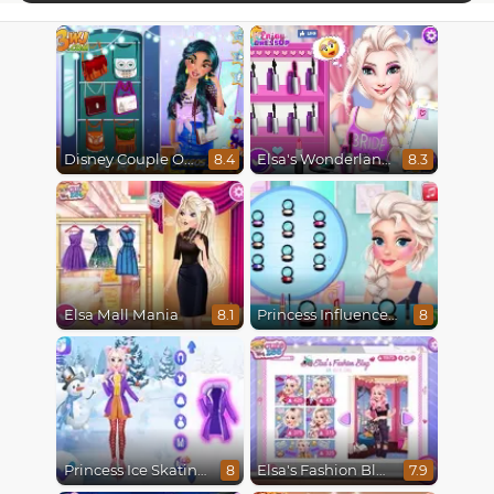
Disney Couple Of The Year
Elsa's Wonderland Wedding
8.4
8.3
Elsa Mall Mania
Princess Influencer Winter Wonderland
8.1
8
Princess Ice Skating Adventure
Elsa's Fashion Blog
8
7.9