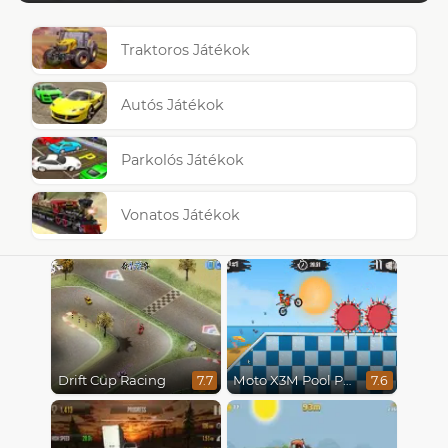
Traktoros Játékok
Autós Játékok
Parkolós Játékok
Vonatos Játékok
Drift Cup Racing
Moto X3M Pool Party
7.7
7.6