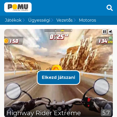
Játékok
Ügyességi
Vezetős
Motoros
Elkezd játszani
Highway Rider Extreme
5.7