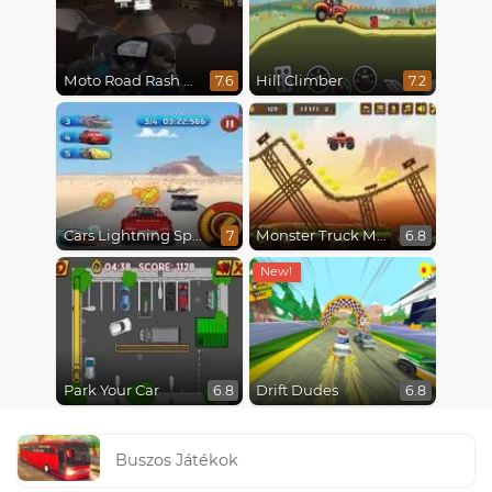
Moto Road Rash 3D
Hill Climber
7.6
7.2
Cars Lightning Speed
Monster Truck Madness
7
6.8
Park Your Car
Drift Dudes
6.8
6.8
Buszos Játékok