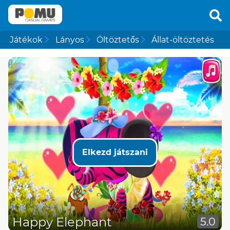
Játékok
Lányos
Öltöztetős
Állat-öltöztetés
Elkezd játszani
Happy Elephant
5.0