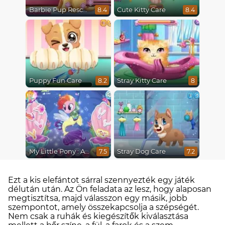
Barbie Pup Rescue
Cute Kitty Care
8.4
8.4
Puppy Fun Care
Stray Kitty Care
8.2
8
My Little Pony : Adventures in Aquastria
Stray Dog Care
7.5
7.2
Ezt a kis elefántot sárral szennyezték egy játék
délután után. Az Ön feladata az lesz, hogy alaposan
megtisztítsa, majd válasszon egy másik, jobb
szempontot, amely összekapcsolja a szépségét.
Nem csak a ruhák és kiegészítők kiválasztása