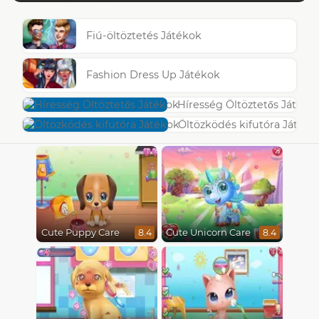
Fiú-öltöztetés Játékok
Fashion Dress Up Játékok
Híresség Öltöztetős Játéko
Öltözködés kifutóra Játéko
Cute Puppy Care
Cute Unicorn Care
8.4
8.4