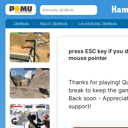
Ham
Játékok
Akció Játékok
Lövöldözős Játékok