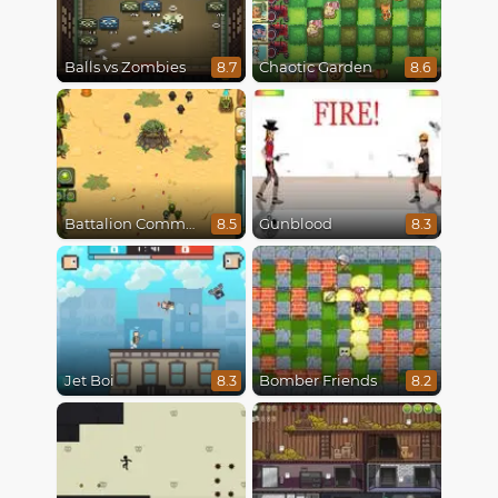
Balls vs Zombies
Chaotic Garden
8.7
8.6
Battalion Commander
Gunblood
8.5
8.3
Jet Boi
Bomber Friends
8.3
8.2