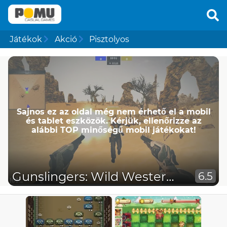
Játékok
Akció
Pisztolyos
Sajnos ez az oldal még nem érhető el a mobil
és tablet eszközök. Kérjük, ellenőrizze az
alábbi TOP minőségű mobil játékokat!
Gunslingers: Wild Western Wolf
6.5