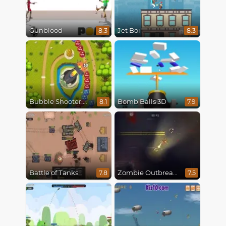
Gunblood
Jet Boi
8.3
8.3
Bubble Shooter Online
Bomb Balls 3D
8.1
7.9
Battle of Tanks
Zombie Outbreak Arena
7.8
7.5