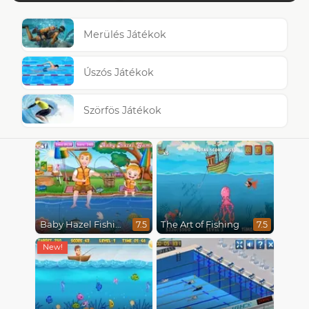
Merülés Játékok
Úszós Játékok
Szörfös Játékok
Baby Hazel Fishing Time
The Art of Fishing
7.5
7.5