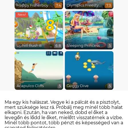
Happy Fisherboy
Olympics Freestyle
7.4
7.3
8
Uphill Rush 8
Sleeping Princess Swimming Pool
6.8
5
Acapulco Cliffs
Doggy Dive
5
5
Ma egy kis halászat. Vegye ki a pálcát és a pisztolyt,
mert szüksége lesz rá. Próbálj meg minél több halat
elkapni. Ezután, ha van neked, dobd el őket a
levegőn és lődd le őket, mielőtt visszatérnek a vízbe.
Minél több pontot, több pénzt és képességed van a
csapatod fejlesztésére.