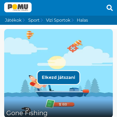
Játékok
Sport
Vízi Sportok
Halas
Elkezd játszani
Gone Fishing