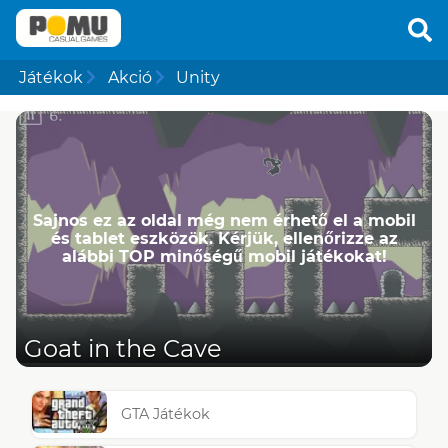
Játékok
Akció
Unity
Sajnos ez az oldal még nem érhető el a mobil
és tablet eszközök. Kérjük, ellenőrizze az
alábbi TOP minőségű mobil játékokat!
Goat in the Cave
GTA Játékok