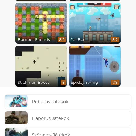
Bomber Friends
Jet Boi
8.2
8.2
Stickman Boost
Spidey Swing
8
7.9
Robotos Játékok
Háborús Játékok
Szörnyes Játékok