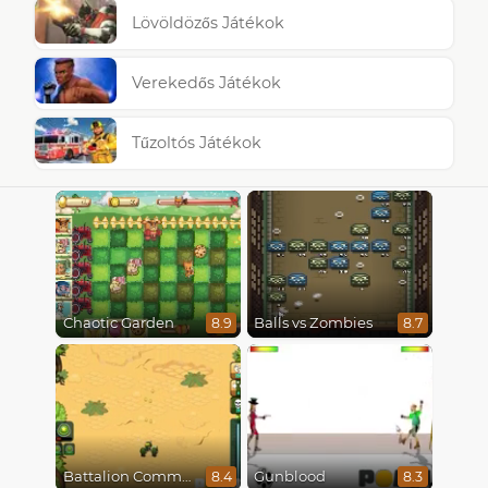
Lövöldözős Játékok
Verekedős Játékok
Tűzoltós Játékok
Chaotic Garden
Balls vs Zombies
8.9
8.7
Battalion Commander
Gunblood
8.4
8.3