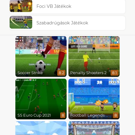
Foci VB Játékok
Szabadrúgások Játékok
Soccer Strike
Penalty Shooters 2
8.2
8.1
SS Euro Cup 2021
Football Legends 2021
8
8