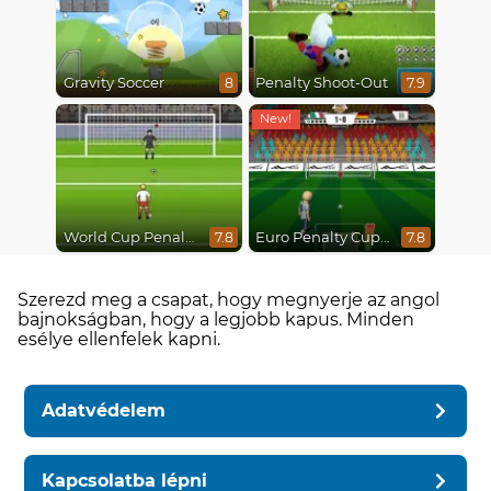
Gravity Soccer
Penalty Shoot-Out
8
7.9
World Cup Penalty 2018
Euro Penalty Cup 2021
7.8
7.8
Szerezd meg a csapat, hogy megnyerje az angol
bajnokságban, hogy a legjobb kapus. Minden
esélye ellenfelek kapni.
Adatvédelem
Kapcsolatba lépni