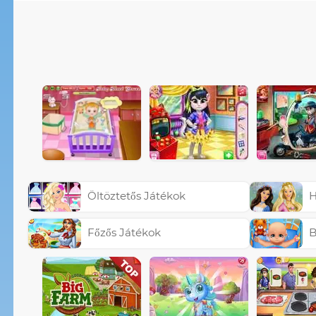
Öltöztetős Játékok
H
Főzős Játékok
B