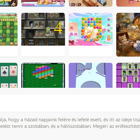
4
 hogy a házad napjaink felére és lefelé esett, és itt az ideje tisz
elést tenni a szobában, és a hálószobában. Megéri az erőfeszítést