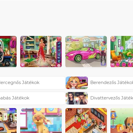
ercegnős Játékok
Berendezős Játéko
abás Játékok
Divattervezős Játé