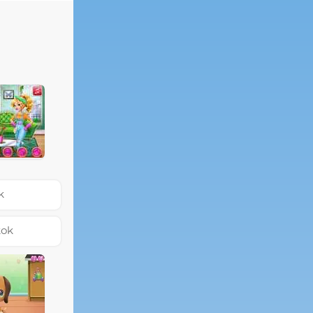
k
kok