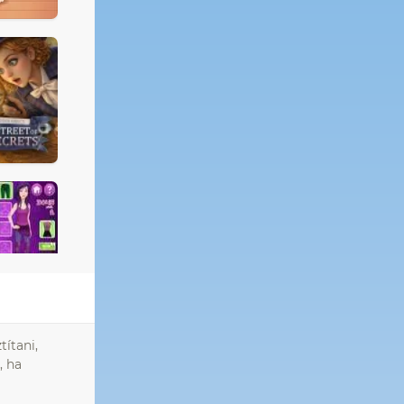
títani,
, ha