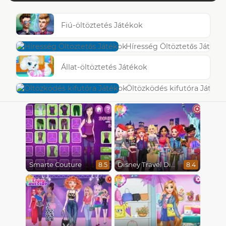
Fiú-öltöztetés Játékok
Híresség Öltöztetős Játéko
Állat-öltöztetés Játékok
Öltözködés kifutóra Játéko
Smarte Couture
Disney Travel Diaries: City Break
8.5
8.4