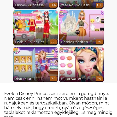
Disney Princesses Runway Show
Year Round Fashionista Rapunzel
8.4
8.1
Barbie Loves Her Job
Barbie Roadtrip Adventure
8.1
7.9
Year Round Fashionista Belle
Boho Summer Festival Besties
7.9
7.9
Ezek a Disney Princesses szerelem a görögdinnye.
Nem csak enni, hanem motívumként használni a
ruhájukban és tartozékaikban. Olyan módon, mint
bármely más, hogy eredeti, nyári és egészséges
táplálékot reklámozzon egyidejűleg. És még mindig