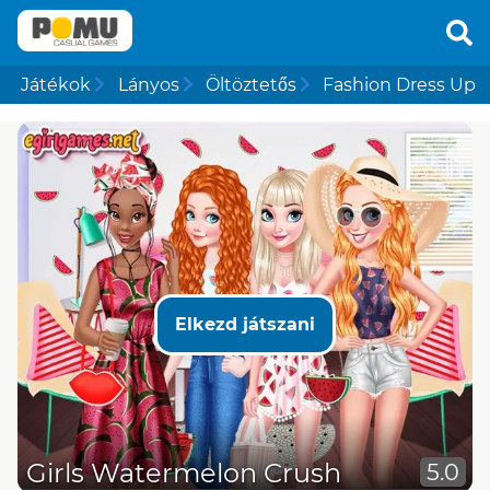
Játékok
Lányos
Öltöztetős
Fashion Dress Up
Elkezd játszani
Girls Watermelon Crush
5.0