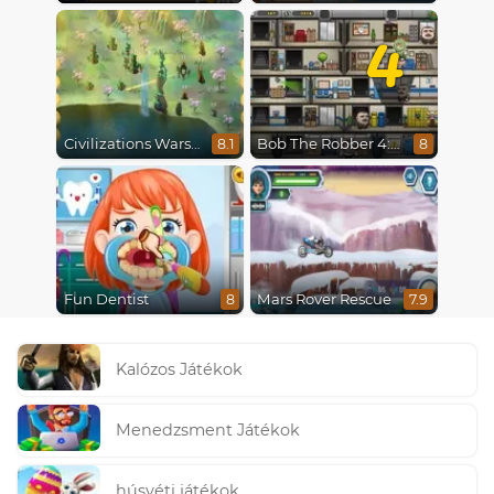
4
Civilizations Wars Master Edition
Bob The Robber 4: Season 2 Russia
8.1
8
Fun Dentist
Mars Rover Rescue
8
7.9
Kalózos Játékok
Menedzsment Játékok
húsvéti játékok