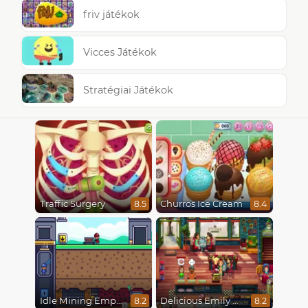
friv játékok
Vicces Játékok
Stratégiai Játékok
Traffic Surgery
Churros Ice Cream
8.5
8.4
Idle Mining Empire
Delicious Emily New Beginning
8.2
8.2