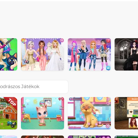
odrászos Játékok