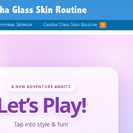
ha Glass Skin Routine
minkes Játékok
Geisha Glass Skin Routine
5