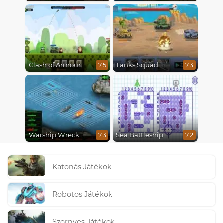
Clash of Armour
Tanks Squad
7.5
7.3
Warship Wreck
Sea Battleship
7.3
7.2
Katonás Játékok
Robotos Játékok
Szörnyes Játékok