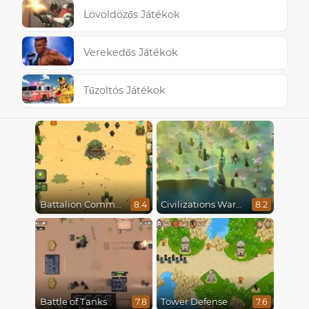
Lövöldözős Játékok
Verekedős Játékok
Tűzoltós Játékok
Battalion Commander
Civilizations Wars Master Edition
8.4
8.2
Battle of Tanks
Tower Defense
7.8
7.6