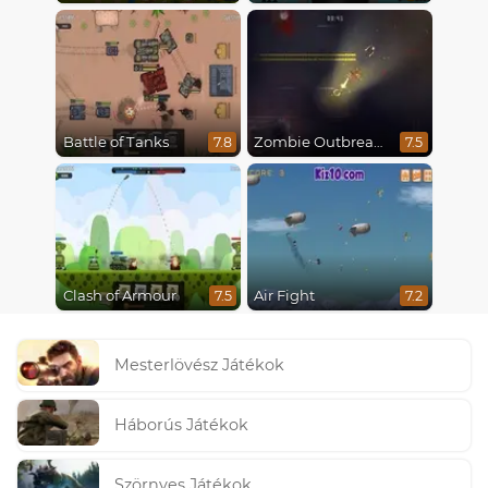
Battle of Tanks
Zombie Outbreak Arena
7.8
7.5
Clash of Armour
Air Fight
7.5
7.2
Mesterlövész Játékok
Háborús Játékok
Szörnyes Játékok