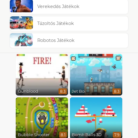
Verekedős Játékok
Tűzoltós Játékok
Robotos Játékok
Gunblood
Jet Boi
8.3
8.3
Bubble Shooter Online
Bomb Balls 3D
8.1
7.9