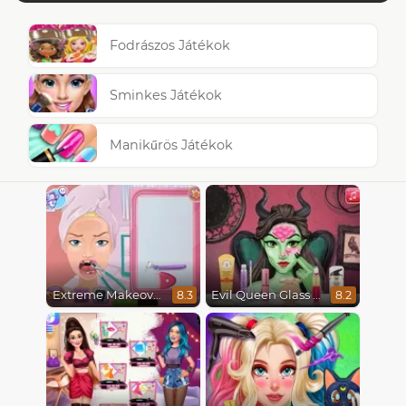
Fodrászos Játékok
Sminkes Játékok
Manikűrös Játékok
Extreme Makeover
Evil Queen Glass Skin Routine #Influencer
8.3
8.2