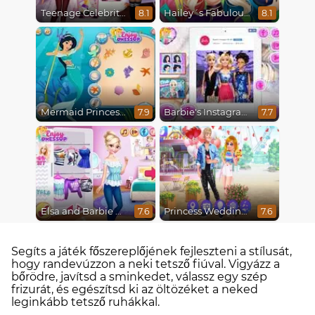
Teenage Celebrity Rivalry
Hailey´s Fabulous Hairstyle Challenge
8.1
8.1
Mermaid Princesses
Barbie's Instagram Life
7.9
7.7
Elsa and Barbie Blind Date
Princess Wedding Drama
7.6
7.6
Segíts a játék főszereplőjének fejleszteni a stílusát,
hogy randevúzzon a neki tetsző fiúval. Vigyázz a
bőrödre, javítsd a sminkedet, válassz egy szép
frizurát, és egészítsd ki az öltözéket a neked
leginkább tetsző ruhákkal.