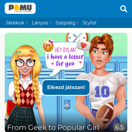
Játékok
Lányos
Szépség
Stylist
Elkezd játszani
From Geek to Popular Girl
6.5