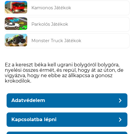
Kamionos Játékok
Parkolós Játékok
Monster Truck Játékok
Ez a kereszt béka kell ugrani bolygóról bolygóra,
nyelési összes érmét, és repül, hogy át az úton, de
vigyázva, hogy ne ebbe az állkapcsa a gonosz
krokodilok.
Adatvédelem
Kapcsolatba lépni