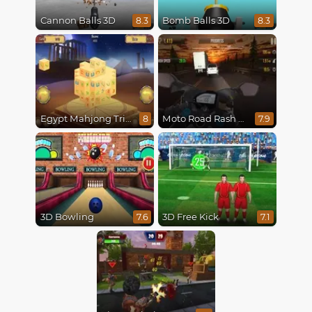
Cannon Balls 3D
Bomb Balls 3D
8.3
8.3
Egypt Mahjong Triple Dimensions
Moto Road Rash 3D
8
7.9
3D Bowling
3D Free Kick
7.6
7.1