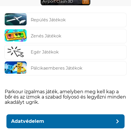
Airport Clash 3D
7.1
Repülés Játékok
Zenés Játékok
Egér Játékok
Pálcikaemberes Játékok
Parkour izgalmas játék, amelyben meg kell kap a
bőr és az izmok a szabad folyosó és legyőzni minden
akadályt ugrik.
Adatvédelem