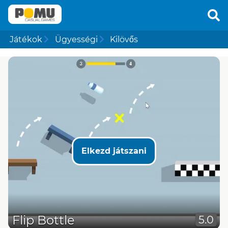
Játékok
Ügyességi
Kilövős
Elkezd játszani
Flip Bottle
5.0