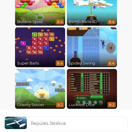
Bubble Spirit
Bomb Balls 3D
8.4
8.4
Super Balls
Spidey Swing
8.4
8.4
Gravity Soccer
Luckiest Dice
8.2
8.2
Repülés Játékok