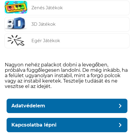
Zenés Játékok
3D Játékok
Egér Játékok
Nagyon nehéz palackot dobni a levegőben,
próbálva függőlegesen landolni. De még inkább, ha
a felület ugyanolyan instabil, mint a forgó polcok
vagy az instabil keretek. Tesztelje tudását és ne
veszítse el az idejét.
Adatvédelem
Kapcsolatba lépni