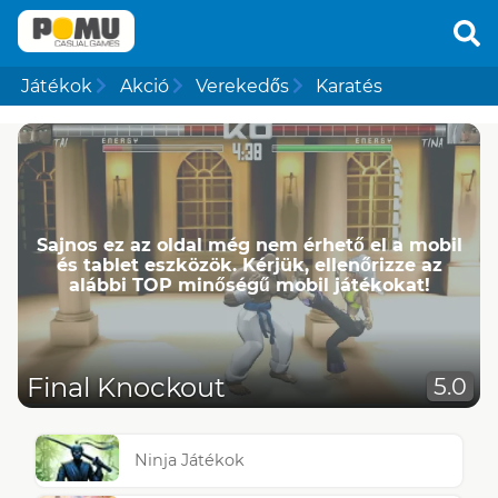
Játékok
Akció
Verekedős
Karatés
Sajnos ez az oldal még nem érhető el a mobil
és tablet eszközök. Kérjük, ellenőrizze az
alábbi TOP minőségű mobil játékokat!
Final Knockout
5.0
Ninja Játékok