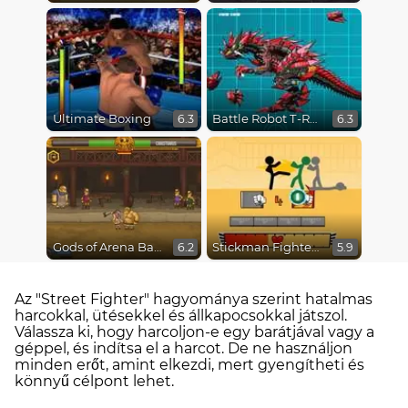
Ultimate Boxing
Battle Robot T-Rex Age
6.3
6.3
Gods of Arena Battles
Stickman Fighter Epic Battles
6.2
5.9
Az "Street Fighter" hagyománya szerint hatalmas
harcokkal, ütésekkel és állkapocsokkal játszol.
Válassza ki, hogy harcoljon-e egy barátjával vagy a
géppel, és indítsa el a harcot. De ne használjon
minden erőt, amint elkezdi, mert gyengítheti és
könnyű célpont lehet.