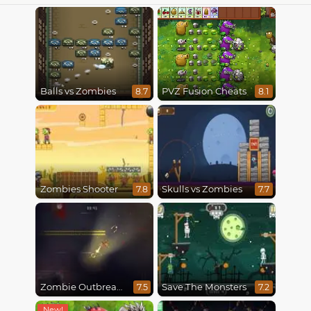
Balls vs Zombies
PVZ Fusion Cheats
8.7
8.1
Zombies Shooter
Skulls vs Zombies
7.8
7.7
Zombie Outbreak Arena
Save The Monsters
7.5
7.2