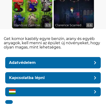
Plants vs Zombies Fusion Mode
Clarence Scarred Silly
6.9
6.6
Get komor kastély egyre benzin, arany és egyéb
anyagok, kell menni az épület új növényeket, hogy
olyan magas, mint lehetséges.
Adatvédelem
Kapcsolatba lépni