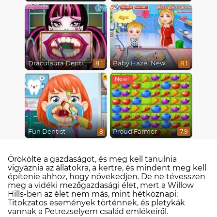
Draculaura Dentist
Baby Hazel Newborn Vaccination
8.1
8.1
Fun Dentist
Proud Farmer
8
7.9
Örökölte a gazdaságot, és meg kell tanulnia
vigyáznia az állatokra, a kertre, és mindent meg kell
építenie ahhoz, hogy növekedjen. De ne tévesszen
meg a vidéki mezőgazdasági élet, mert a Willow
Hills-ben az élet nem más, mint hétköznapi:
Titokzatos események történnek, és pletykák
vannak a Petrezselyem család emlékeiről.