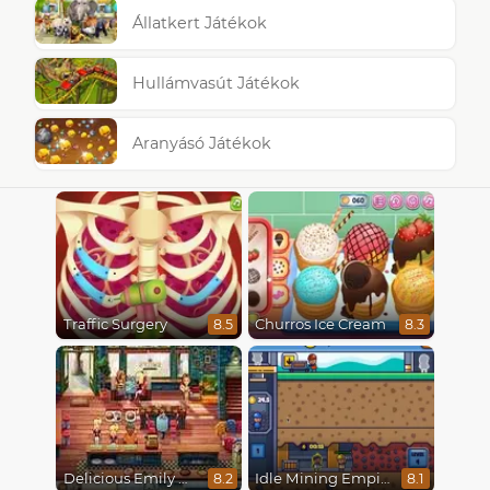
Állatkert Játékok
Hullámvasút Játékok
Aranyásó Játékok
Traffic Surgery
Churros Ice Cream
8.5
8.3
Delicious Emily New Beginning
Idle Mining Empire
8.2
8.1