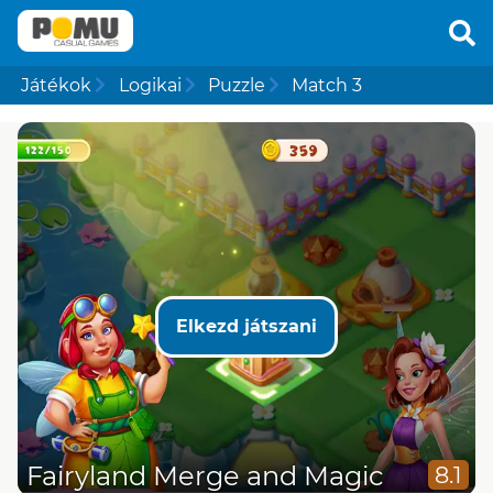
Játékok
Logikai
Puzzle
Match 3
Elkezd játszani
Fairyland Merge and Magic
8.1