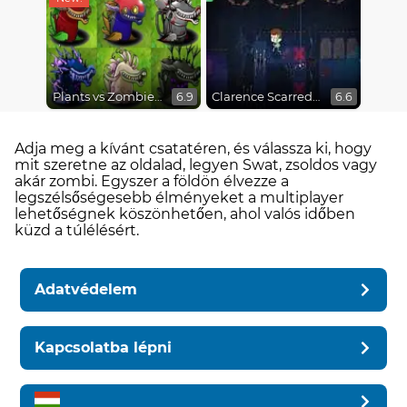
Plants vs Zombies Fusion Mode
Clarence Scarred Silly
6.9
6.6
Adja meg a kívánt csatatéren, és válassza ki, hogy
mit szeretne az oldalad, legyen Swat, zsoldos vagy
akár zombi. Egyszer a földön élvezze a
legszélsőségesebb élményeket a multiplayer
lehetőségnek köszönhetően, ahol valós időben
küzd a túlélésért.
Adatvédelem
Kapcsolatba lépni