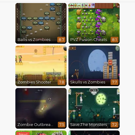
Balls vs Zombies
PVZ Fusion Cheats
8.7
8.1
Zombies Shooter
Skulls vs Zombies
7.8
7.7
Zombie Outbreak Arena
Save The Monsters
7.5
7.2