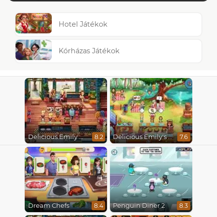
Hotel Játékok
Kórházas Játékok
Delicious Emily New Beginning
Delicious Emily's Hopes And Fears
8.2
7.6
Dream Chefs
Penguin Diner 2
8.4
8.3