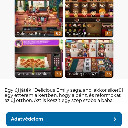
Delicious Emily New Beginning
Pancake Bar
8.2
8.1
Restaurant Makeover
Cooking Fast 4 Steak
7.8
7.6
Egy új játék "Delicious Emily saga, ahol akkor sikerül
egy étterem a kertben, hogy a pénz, és reformokat
az új otthon. Azt is készít egy szép szoba a baba.
Adatvédelem