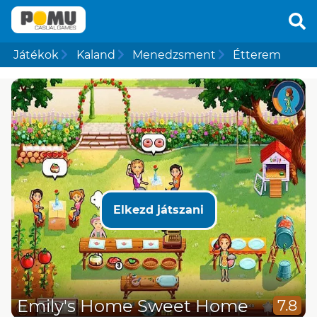
Játékok
Kaland
Menedzsment
Étterem
Elkezd játszani
Emily's Home Sweet Home
7.8