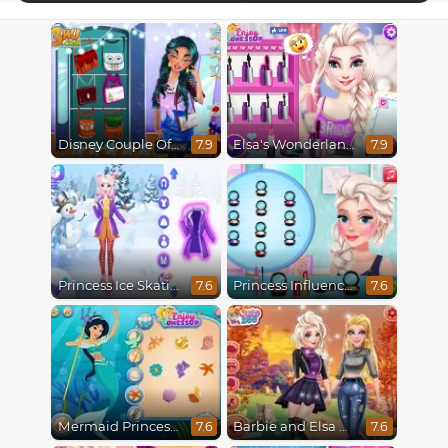
Disney Couple Of The Year
Elsa's Wonderland Wedding
7.9
7.9
Princess Ice Skating Adventure
Princess Influencer Winter Wonderland
7.6
7.6
Mermaid Princesses
Barbie and Elsa Autumn Patterns
7.6
7.6