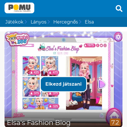
Játékok
Lányos
Hercegnős
Elsa
Elkezd játszani
Elsa's Fashion Blog
7.2