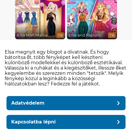
Elsa Mall Mania
Elsa and Rapunzel Princess Rivalry
7.6
7.6
Elsa megnyit egy blogot a divatnak. És hogy
bátorítsa őt, több fényképet kell készíteni
különböző modellekkel és különböző esztétikával.
Válassza ki a ruhákat és a kiegészítőket, illessze őket
kegyelembe és szerezzen minden "tetszik". Melyik
fénykép közül a leginkább a közösségi
hálózatokban lesz? Fedezze fel a játékot.
Adatvédelem
Kapcsolatba lépni