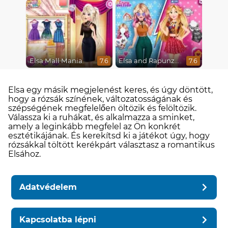
Elsa Mall Mania
Elsa and Rapunzel Princess Rivalry
7.6
7.6
Elsa egy másik megjelenést keres, és úgy döntött,
hogy a rózsák színének, változatosságának és
szépségének megfelelően öltözik és felöltözik.
Válassza ki a ruhákat, és alkalmazza a sminket,
amely a leginkább megfelel az Ön konkrét
esztétikájának. És kerekítsd ki a játékot úgy, hogy
rózsákkal töltött kerékpárt választasz a romantikus
Elsához.
Adatvédelem
Kapcsolatba lépni