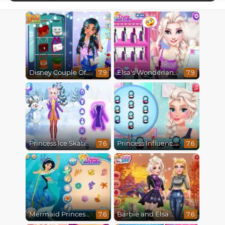
Disney Couple Of The Year
Elsa's Wonderland Wedding
7.9
7.9
Princess Ice Skating Adventure
Princess Influencer Winter Wonderland
7.6
7.6
Mermaid Princesses
Barbie and Elsa Autumn Patterns
7.6
7.6