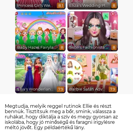
Princess Girls Wedding Trip
Eliza's Wedding Planner
8.1
8
Baby Hazel Fairyland Ballet
Sisters Fashionista Makeup
8
8
Elsa's Wonderland Wedding
Barbie Safari Adventure
7.9
7.9
Megtudja, melyik reggel rutinok Ellie és részt
bennük. Tisztítsuk meg a bőr, smink, válassza a
ruhákat, hogy diktálja a szív és megy gyorsan az
iskolába, hogy jó minőségű és faragni irigylésre
méltó jövőt. Egy példaértékű lány.