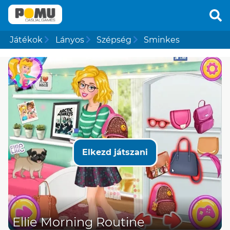
Játékok
Lányos
Szépség
Sminkes
Elkezd játszani
Ellie Morning Routine