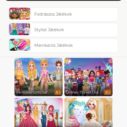
Fodrászos Játékok
Stylist Játékok
Manikűrös Játékok
Princess Girls Safari Trip
Disney Travel Diaries: City Break
8.1
8.1