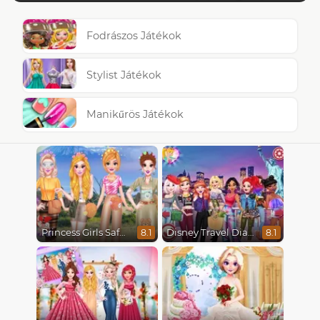
Fodrászos Játékok
Stylist Játékok
Manikűrös Játékok
Princess Girls Safari Trip
Disney Travel Diaries: City Break
8.1
8.1