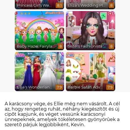
Princess Girls Wedding Trip
Eliza's Wedding Planner
8.1
8
Baby Hazel Fairyland Ballet
Sisters Fashionista Makeup
8
8
Elsa's Wonderland Wedding
Barbie Safari Adventure
7.9
7.9
A karácsony vége, és Ellie még nem vásárolt. A cél
az, hogy rengeteg ruhát, néhány kiegészítõt és új
cipõt kapjunk, és véget vessünk karácsonyi
ünnepeknek, amelyek tökéletesen gyönyörûek a
szeretõ párjuk legjobbiként, Kevin.