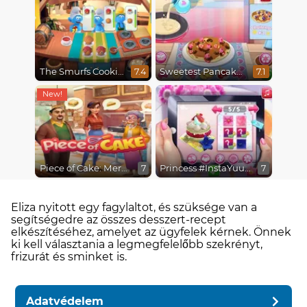
The Smurfs Cooking
Sweetest Pancake Challenge
7.4
7.1
Piece of Cake: Merge & Bake
Princess #InstaYuuum Macarons & Flowers
7
7
Eliza nyitott egy fagylaltot, és szüksége van a
segítségedre az összes desszert-recept
elkészítéséhez, amelyet az ügyfelek kérnek. Önnek
ki kell választania a legmegfelelőbb szekrényt,
frizurát és sminket is.
Adatvédelem