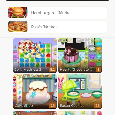
Hamburgeres Játékok
Pizzás Játékok
Jelly Madness 2
Hearty Chocolate Cake
8.2
8
Cake Shop
Easter Cookies
7.5
7.5