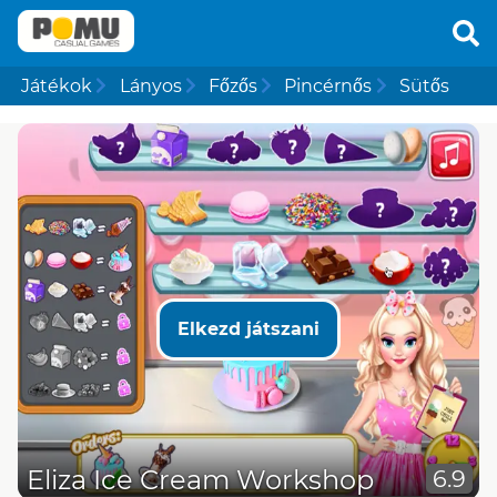
Játékok
Lányos
Főzős
Pincérnős
Sütős
Elkezd játszani
Eliza Ice Cream Workshop
6.9