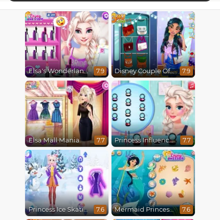
Elsa's Wonderland Wedding
Disney Couple Of The Year
7.9
7.9
Elsa Mall Mania
Princess Influencer Winter Wonderland
7.7
7.7
Princess Ice Skating Adventure
Mermaid Princesses
7.6
7.6