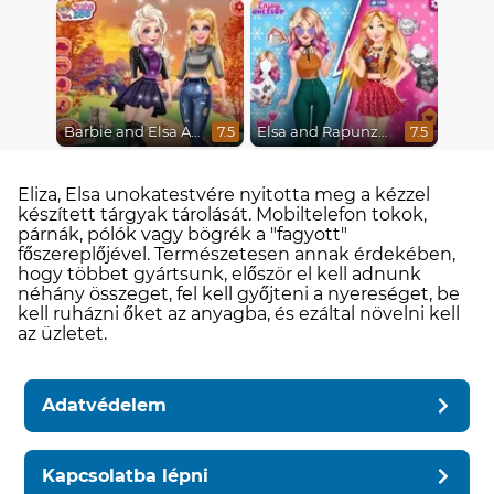
Barbie and Elsa Autumn Patterns
Elsa and Rapunzel Princess Rivalry
7.5
7.5
Eliza, Elsa unokatestvére nyitotta meg a kézzel
készített tárgyak tárolását. Mobiltelefon tokok,
párnák, pólók vagy bögrék a "fagyott"
főszereplőjével. Természetesen annak érdekében,
hogy többet gyártsunk, először el kell adnunk
néhány összeget, fel kell győjteni a nyereséget, be
kell ruházni őket az anyagba, és ezáltal növelni kell
az üzletet.
Adatvédelem
Kapcsolatba lépni