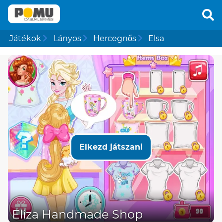
Játékok
Lányos
Hercegnős
Elsa
Elkezd játszani
Eliza Handmade Shop