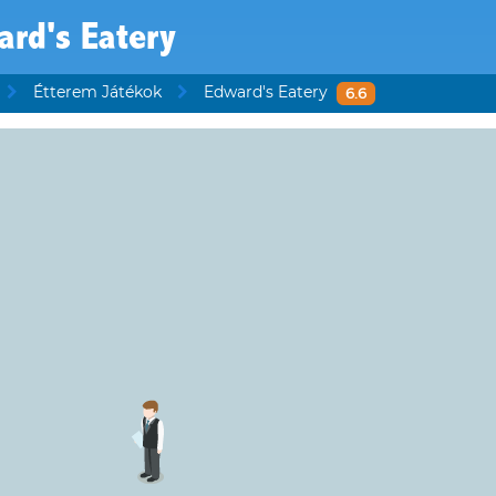
rd's Eatery
Étterem Játékok
Edward's Eatery
6.6