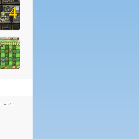
4
t kapsz