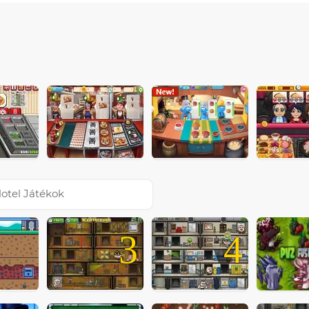
otel Játékok
3
4