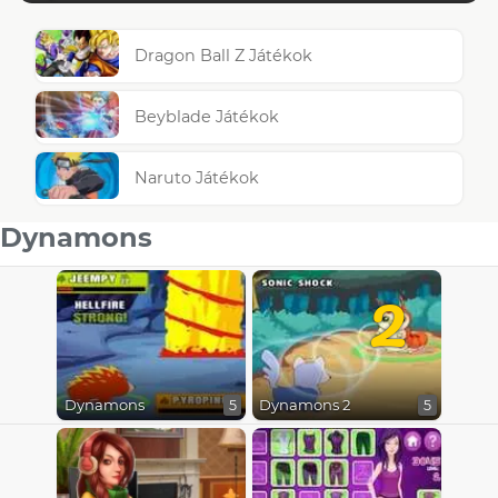
Dragon Ball Z Játékok
Beyblade Játékok
Naruto Játékok
Dynamons
2
Dynamons
Dynamons 2
5
5