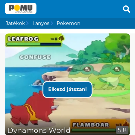
Játékok
Lányos
Pokemon
Elkezd játszani
Dynamons World
5.8