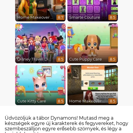
Home Makeover 2 Hidden Object
Smarte Couture
8.7
8.5
Disney Travel Diaries: City Break
Cute Puppy Care
8.5
8.5
Cute Kitty Care
Home Makeover Hidden Object
8.5
8.5
Üdvözöljük a tábor Dynamons! Mutasd meg a
készségek egyre új karakterek és fegyvereket, hogy
szembeszálljon egyre erősebb szörnyek, és légy a