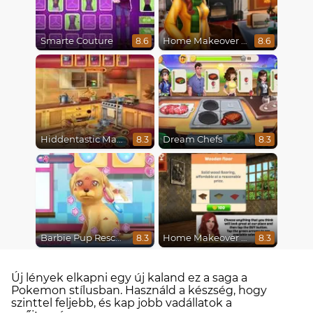
Smarte Couture
Home Makeover 2 Hidden Object
8.6
8.6
Hiddentastic Mansion
Dream Chefs
8.3
8.3
Barbie Pup Rescue
Home Makeover Hidden Object
8.3
8.3
Új lények elkapni egy új kaland ez a saga a
Pokemon stílusban. Használd a készség, hogy
szinttel feljebb, és kap jobb vadállatok a