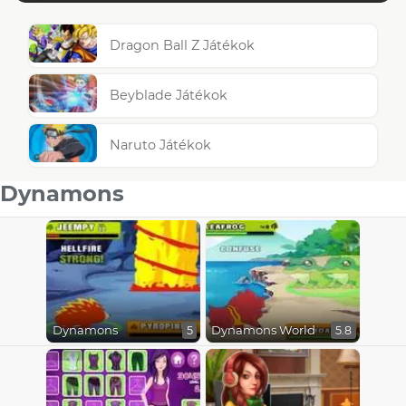
Dragon Ball Z Játékok
Beyblade Játékok
Naruto Játékok
Dynamons
Dynamons
Dynamons World
5
5.8