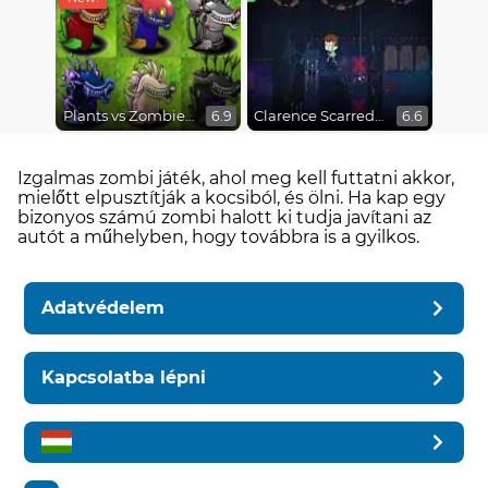
Plants vs Zombies Fusion Mode
Clarence Scarred Silly
6.9
6.6
Izgalmas zombi játék, ahol meg kell futtatni akkor,
mielőtt elpusztítják a kocsiból, és ölni. Ha kap egy
bizonyos számú zombi halott ki tudja javítani az
autót a műhelyben, hogy továbbra is a gyilkos.
Adatvédelem
Kapcsolatba lépni