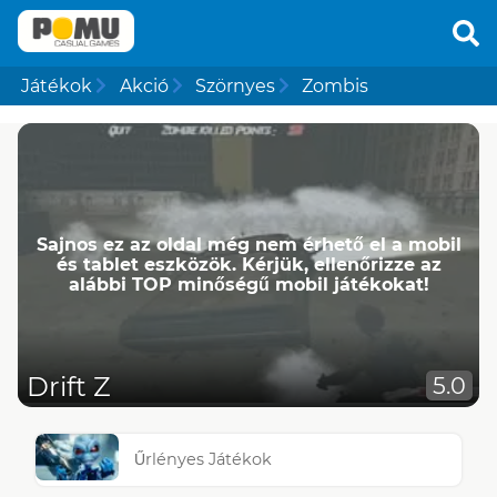
Játékok
Akció
Szörnyes
Zombis
Sajnos ez az oldal még nem érhető el a mobil
és tablet eszközök. Kérjük, ellenőrizze az
alábbi TOP minőségű mobil játékokat!
Drift Z
5.0
Űrlényes Játékok