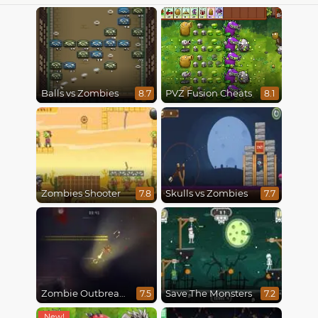
Balls vs Zombies
PVZ Fusion Cheats
8.7
8.1
Zombies Shooter
Skulls vs Zombies
7.8
7.7
Zombie Outbreak Arena
Save The Monsters
7.5
7.2