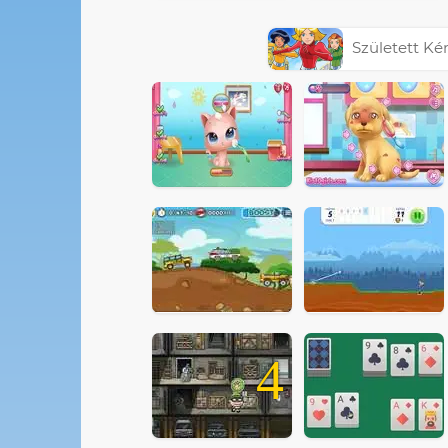
Született K
4