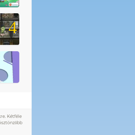
4
re. Kétféle
 ösztönzőbb