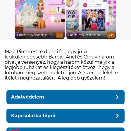
Barbie Roadtrip Adventure
Barbie's Instagram Life
7.7
7.6
Ma a Pinterestre dobni fog egy jó. A
legkülönlegesebb Barbie, Ariel és Cindy három
divatja versenyez, hogy a három közül melyik a
legjobb ruhákat és kiegészítőket ötvözi, hogy a
fotóban még szebbnek tűnjön. A "szereti" felel az
ítélet meghozataláért. A legjobb győzelem!
Adatvédelem
Kapcsolatba lépni