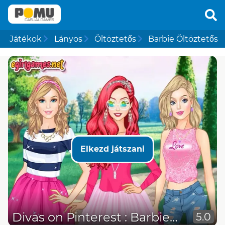
Játékok
Lányos
Öltöztetős
Barbie Öltöztetős
Elkezd játszani
Divas on Pinterest : Barbie vs Ariel vs Cindy
5.0