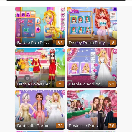
Barbie Pup Rescue
Disney Dorm Party
8.3
8
Barbie Loves Her Job
Barbie Wedding Fun
7.9
7.9
Bridezilla Barbie
Besties in Paris
7.8
7.8