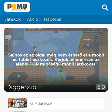
Játékok
Akció
Háborús
Sajnos ez az oldal még nem érhető el a mobil
és tablet eszközök. Kérjük, ellenőrizze az
alábbi TOP minőségű mobil játékokat!
Diggerz.io
5.0
GTA Játékok