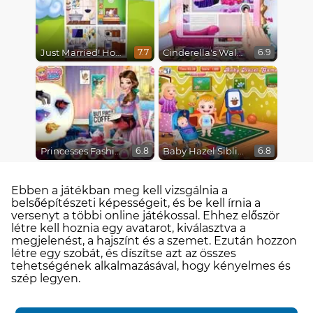
Just Married! Home Deco
Cinderella's Walkin Closet
7.7
6.9
Princesses Fashion Over Coffee
Baby Hazel Sibling Surprise
6.8
6.8
Ebben a játékban meg kell vizsgálnia a
belsőépítészeti képességeit, és be kell írnia a
versenyt a többi online játékossal. Ehhez először
létre kell hoznia egy avatarot, kiválasztva a
megjelenést, a hajszínt és a szemet. Ezután hozzon
létre egy szobát, és díszítse azt az összes
tehetségének alkalmazásával, hogy kényelmes és
szép legyen.