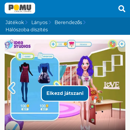
Játékok
Lányos
Berendezős
Hálószoba díszítés
Elkezd játszani