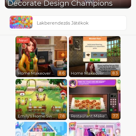
Decorate Design Champions
Lakberendezős Játékok
Home Makeover 2 Hidden Object
Home Makeover Hidden Object
8.6
8.3
Emily's Home Sweet Home
Restaurant Makeover
7.8
7.7