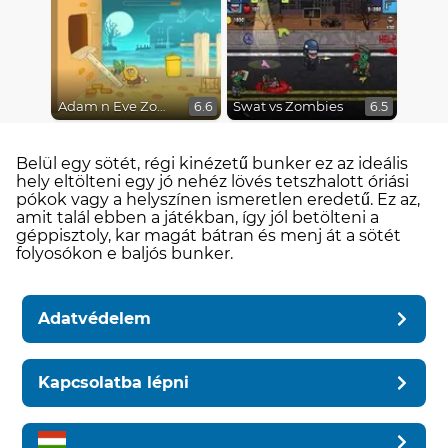
Adam n Eve Zombies
Swat vs Zombies
6.6
6.5
Belül egy sötét, régi kinézetű bunker ez az ideális
hely eltölteni egy jó nehéz lövés tetszhalott óriási
pókok vagy a helyszínen ismeretlen eredetű. Ez az,
amit talál ebben a játékban, így jól betölteni a
géppisztoly, kar magát bátran és menj át a sötét
folyosókon e baljós bunker.
Adatvédelem
Kapcsolatba lépni