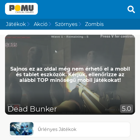
Játékok
Akció
Szörnyes
Zombis
Sajnos ez az oldal még nem érhető el a mobil
és tablet eszközök. Kérjük, ellenőrizze az
alábbi TOP minőségű mobil játékokat!
Dead Bunker
5.0
Űrlényes Játékok