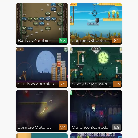
Balls vs Zombies
Zombies Shooter
9.3
8.2
Skulls vs Zombies
Save The Monsters
7.9
7.5
Zombie Outbreak Arena
Clarence Scarred Silly
7.4
6.8