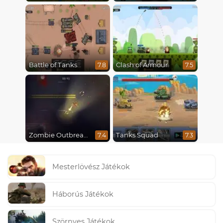
Battle of Tanks
Clash of Armour
7.8
7.5
Zombie Outbreak Arena
Tanks Squad
7.4
7.3
Mesterlövész Játékok
Háborús Játékok
Szörnyes Játékok