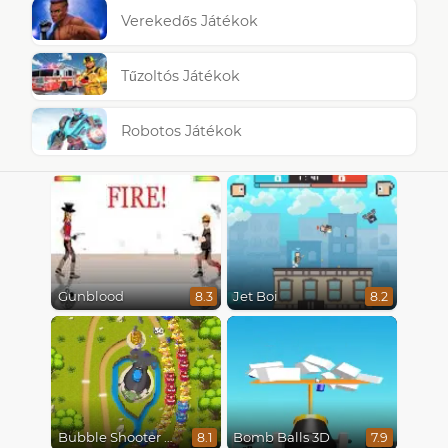
Verekedős Játékok
Tűzoltós Játékok
Robotos Játékok
Gunblood
Jet Boi
8.3
8.2
Bubble Shooter Online
Bomb Balls 3D
8.1
7.9