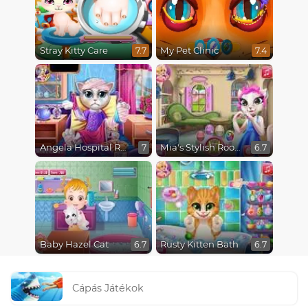
Stray Kitty Care
My Pet Clinic
7.7
7.4
Angela Hospital Recovery
Mia's Stylish Room
7
6.7
Baby Hazel Cat
Rusty Kitten Bath
6.7
6.7
Cápás Játékok