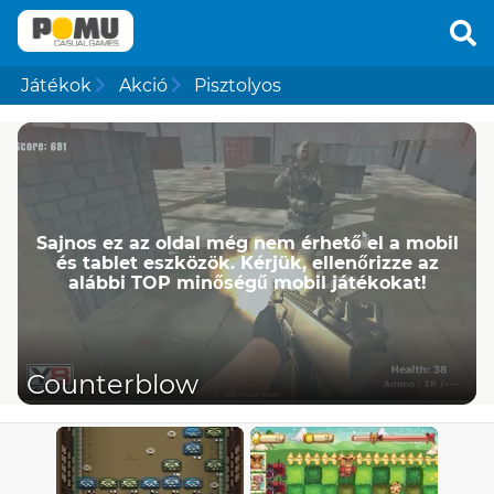
Játékok
Akció
Pisztolyos
Sajnos ez az oldal még nem érhető el a mobil
és tablet eszközök. Kérjük, ellenőrizze az
alábbi TOP minőségű mobil játékokat!
Counterblow