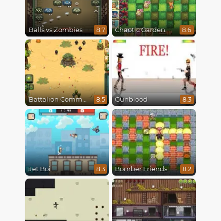
Balls vs Zombies
Chaotic Garden
8.7
8.6
Battalion Commander
Gunblood
8.5
8.3
Jet Boi
Bomber Friends
8.3
8.2