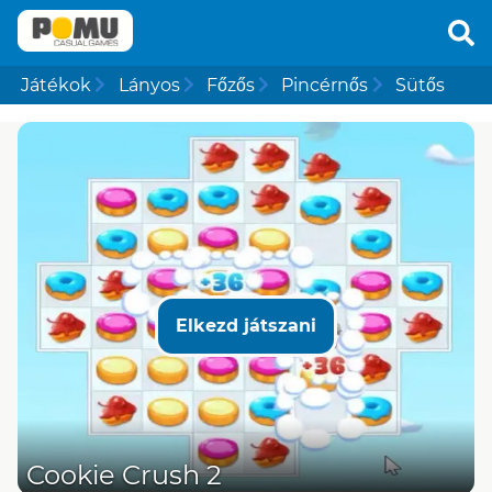
Játékok
Lányos
Főzős
Pincérnős
Sütős
Elkezd játszani
Cookie Crush 2