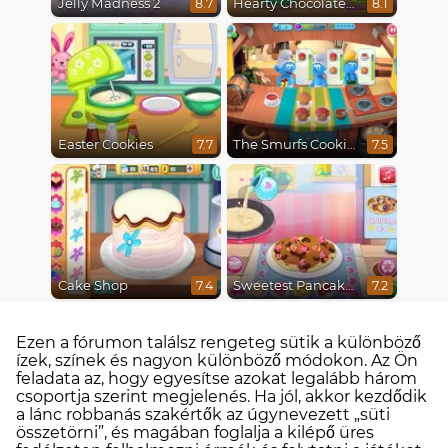
Jelly Madness 2
Hearty Chocolate Cake
8.7
8.1
Easter Cookies
The Smurfs Cooking
7.7
7.5
Cake Shop
Sweetest Pancake Challenge
7.4
7.2
Ezen a fórumon találsz rengeteg sütik a különböző
ízek, színek és nagyon különböző módokon. Az Ön
feladata az, hogy egyesítse azokat legalább három
csoportja szerint megjelenés. Ha jól, akkor kezdődik
a lánc robbanás szakértők az úgynevezett „süti
összetörni”, és magában foglalja a kilépő üres